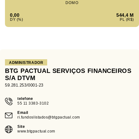
DOMO
0,00
544,4 M
ADMINISTRADOR
BTG PACTUAL SERVIÇOS FINANCEIROS
S/A DTVM
59.281.253/0001-23
telefone
55 11 3383-3102
Email
ri.fundoslistados@btgpactual.com
Site
www.btgpactual.com