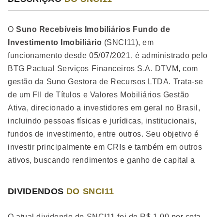
O
Suno Recebíveis Imobiliários Fundo de
Investimento Imobiliário
(SNCI11), em
funcionamento desde 05/07/2021, é administrado pelo
BTG Pactual Serviços Financeiros S.A. DTVM, com
gestão da Suno Gestora de Recursos LTDA. Trata-se
de um FII de Títulos e Valores Mobiliários Gestão
Ativa, direcionado a investidores em geral no Brasil,
incluindo pessoas físicas e jurídicas, institucionais,
fundos de investimento, entre outros. Seu objetivo é
investir principalmente em CRIs e também em outros
ativos, buscando rendimentos e ganho de capital a
longo prazo. A política de investimentos permite
diversificação em diferentes tipos de ativos, como
DIVIDENDOS
DO SNCI11
letras hipotecárias e de crédito imobiliário, além de
imóveis. A taxa de administração é de 0,85% ao ano,
O atual dividendo do SNCI11 foi de R$ 1,00 por cota