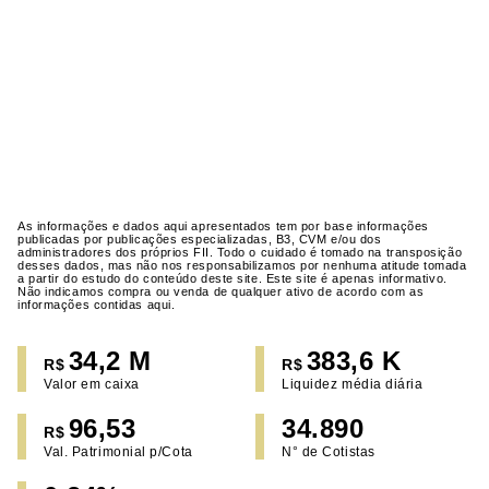
As informações e dados aqui apresentados tem por base informações
publicadas por publicações especializadas, B3, CVM e/ou dos
administradores dos próprios FII. Todo o cuidado é tomado na transposição
desses dados, mas não nos responsabilizamos por nenhuma atitude tomada
a partir do estudo do conteúdo deste site. Este site é apenas informativo.
Não indicamos compra ou venda de qualquer ativo de acordo com as
informações contidas aqui.
34,2 M
383,6 K
R$
R$
Valor em caixa
Liquidez média diária
96,53
34.890
R$
Val. Patrimonial p/Cota
N° de Cotistas