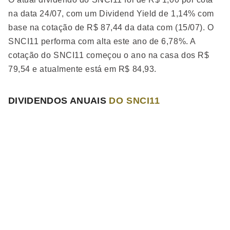
calculada sobre o valor contábil ou de mercado do
na data 24/07, com um Dividend Yield de 1,14% com
fundo, com valores mínimos mensais atualizados
base na cotação de R$ 87,44 da data com (15/07). O
anualmente. Os serviços de escrituração de cotas têm
SNCI11 performa
com alta
este ano de 6,78%. A
uma taxa adicional de até 0,05% ao ano, com mínimo
cotação do SNCI11 começou o ano na casa dos R$
mensal também atualizado anualmente.
79,54 e atualmente está em R$ 84,93.
DIVIDENDOS ANUAIS
DO SNCI11