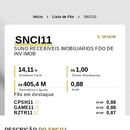
Início
Lista de Fiis
SNCI11
SNCI11
SEGUIR
SUNO RECEBÍVEIS IMOBILIÁRIOS FDO DE
INV IMOB
14,11
1,00
%
R$
Dividend Yield
Último Rendimento
405,4 M
0,88
R$
Patrimônio Líquido
P/VP
FIIs em destaque
CPSH11
0,88
GAME11
0,88
RZTR11
0,87
DESCRIÇÃO
DO SNCI11