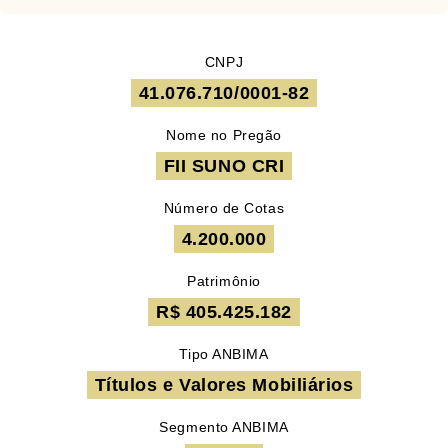
CNPJ
41.076.710/0001-82
Nome no Pregão
FII SUNO CRI
Número de Cotas
4.200.000
Patrimônio
R$ 405.425.182
Tipo ANBIMA
Títulos e Valores Mobiliários
Segmento ANBIMA