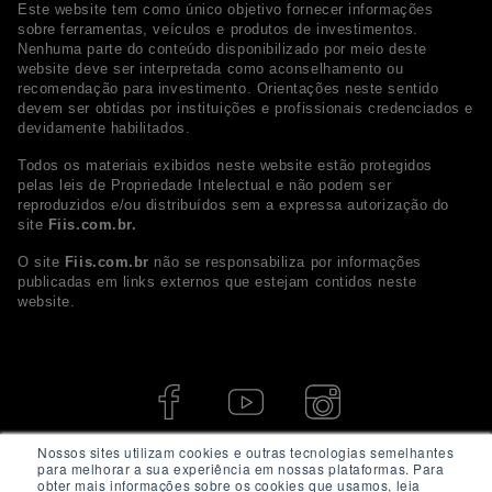
Este website tem como único objetivo fornecer informações
sobre ferramentas, veículos e produtos de investimentos.
Nenhuma parte do conteúdo disponibilizado por meio deste
website deve ser interpretada como aconselhamento ou
recomendação para investimento. Orientações neste sentido
devem ser obtidas por instituições e profissionais credenciados e
devidamente habilitados.
Todos os materiais exibidos neste website estão protegidos
pelas leis de Propriedade Intelectual e não podem ser
reproduzidos e/ou distribuídos sem a expressa autorização do
site
Fiis.com.br.
O site
Fiis.com.br
não se responsabiliza por informações
publicadas em links externos que estejam contidos neste
website.
Nossos sites utilizam cookies e outras tecnologias semelhantes
para melhorar a sua experiência em nossas plataformas. Para
obter mais informações sobre os cookies que usamos, leia