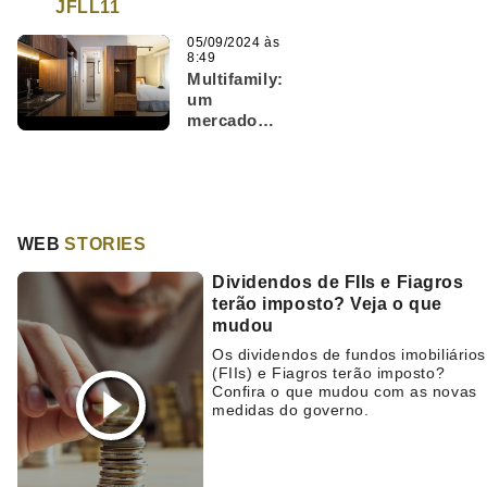
JFLL11
05/09/2024 às
8:49
Multifamily:
um
mercado
em
expansão
para os FIIs
residenciais
WEB
STORIES
Dividendos de FIIs e Fiagros
terão imposto? Veja o que
mudou
Os dividendos de fundos imobiliários
(FIIs) e Fiagros terão imposto?
Confira o que mudou com as novas
medidas do governo.