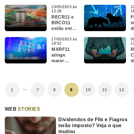
do Brasil
o
para
23/05/2023 às
d
2
12:28
1
Fundos
F
RECR11 e
F
Imobiliários
BRCO11
i
em junho
estão entre
d
os fundos
d
imobiliários
17/05/2023 às
R
0
18:52
1
mais
I
MXRF11
R
rentáveis;
c
atinge
Veja a lista
s
maior
d
completa
s
cotação em
1
mais de 2
f
anos,
i
RECR11
…
dispara;
1
7
8
9
10
11
12
IFIX tem 9ª
alta
seguida
WEB
STORIES
Dividendos de FIIs e Fiagros
terão imposto? Veja o que
mudou