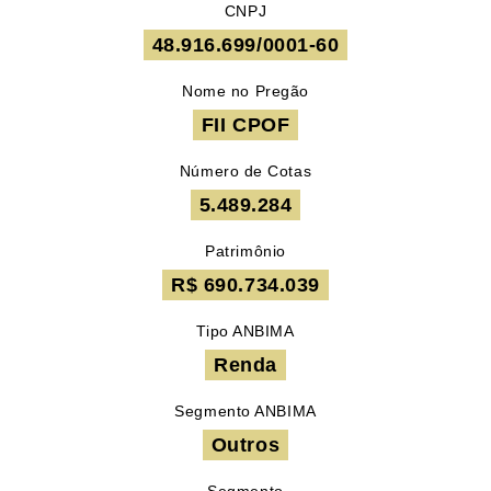
CNPJ
48.916.699/0001-60
Nome no Pregão
FII CPOF
Número de Cotas
5.489.284
Patrimônio
R$ 690.734.039
Tipo ANBIMA
Renda
Segmento ANBIMA
Outros