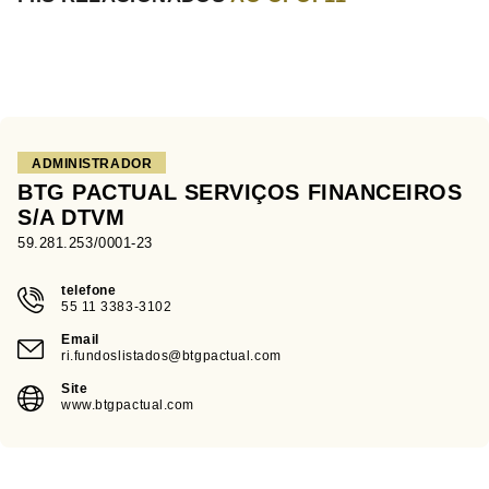
ADMINISTRADOR
BTG PACTUAL SERVIÇOS FINANCEIROS
S/A DTVM
59.281.253/0001-23
telefone
55 11 3383-3102
Email
ri.fundoslistados@btgpactual.com
Site
www.btgpactual.com