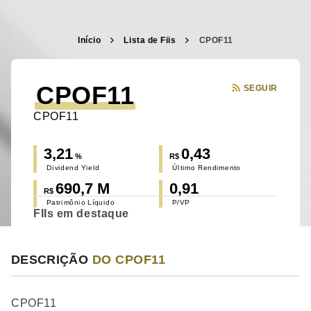
Início
Lista de Fiis
CPOF11
CPOF11
SEGUIR
CPOF11
3,21
0,43
%
R$
Dividend Yield
Último Rendimento
690,7 M
0,91
R$
Patrimônio Líquido
P/VP
FIIs em destaque
DESCRIÇÃO
DO CPOF11
CPOF11