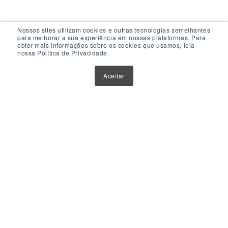
Nossos sites utilizam cookies e outras tecnologias semelhantes
para melhorar a sua experiência em nossas plataformas. Para
obter mais informações sobre os cookies que usamos, leia
nossa Política de Privacidade.
Acesso Rápido
Aceitar
Atualizações
Glossário
Sobre Nós
Contato
Política de Privacidade
Política de Cookies
Anuncie Aqui
Maior Plataforma de Fundos Imobiliários do Brasil
Este website tem como único objetivo fornecer informações
sobre ferramentas, veículos e produtos de investimentos.
Nenhuma parte do conteúdo disponibilizado por meio deste
website deve ser interpretada como aconselhamento ou
recomendação para investimento. Orientações neste sentido