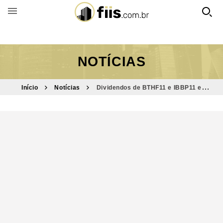
BUSCAR POR FUNDO
NOTÍCIAS
Início
Notícias
Dividendos de BTHF11 e IBBP11 e
investimento bilionário são destaques do Bom Dia FIIs (9/1)