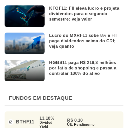
KFOF11: FII eleva lucro e projeta
dividendos para o segundo
semestre; veja valor
Lucro do MXRF11 sobe 8% e FII
paga dividendos acima do CDI;
veja quanto
HGBS11 paga R$ 216,3 milhões
por fatia de shopping e passa a
controlar 100% do ativo
FUNDOS EM DESTAQUE
13,18%
R$ 0,10
BTHF11
Divided
Últ. Rendimento
Yield