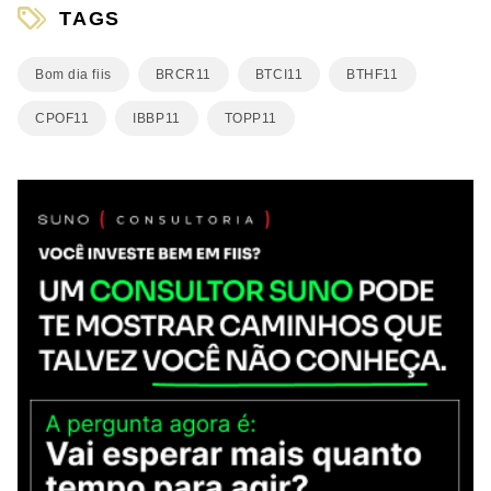
TAGS
Bom dia fiis
BRCR11
BTCI11
BTHF11
CPOF11
IBBP11
TOPP11