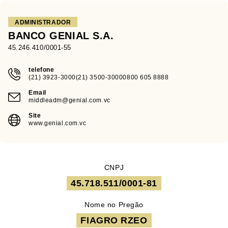
ADMINISTRADOR
BANCO GENIAL S.A.
45.246.410/0001-55
telefone
(21) 3923-3000(21) 3500-30000800 605 8888
Email
middleadm@genial.com.vc
Site
www.genial.com.vc
CNPJ
45.718.511/0001-81
Nome no Pregão
FIAGRO RZEO