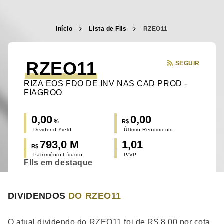
Início
Lista de Fiis
RZEO11
RZEO11
SEGUIR
RIZA EOS FDO DE INV NAS CAD PROD -
FIAGROO
0,00
0,00
%
R$
Dividend Yield
Último Rendimento
793,0 M
1,01
R$
Patrimônio Líquido
P/VP
FIIs em destaque
DIVIDENDOS
DO RZEO11
O atual dividendo do RZEO11 foi de R$ 8,00 por cota