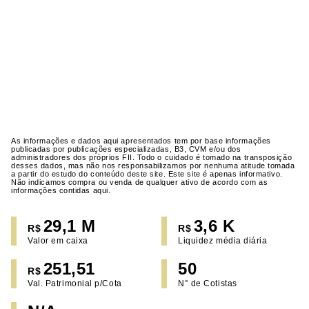
As informações e dados aqui apresentados tem por base informações
publicadas por publicações especializadas, B3, CVM e/ou dos
administradores dos próprios FII. Todo o cuidado é tomado na transposição
desses dados, mas não nos responsabilizamos por nenhuma atitude tomada
a partir do estudo do conteúdo deste site. Este site é apenas informativo.
Não indicamos compra ou venda de qualquer ativo de acordo com as
informações contidas aqui.
29,1 M
3,6 K
R$
R$
Valor em caixa
Liquidez média diária
251,51
50
R$
Val. Patrimonial p/Cota
N° de Cotistas