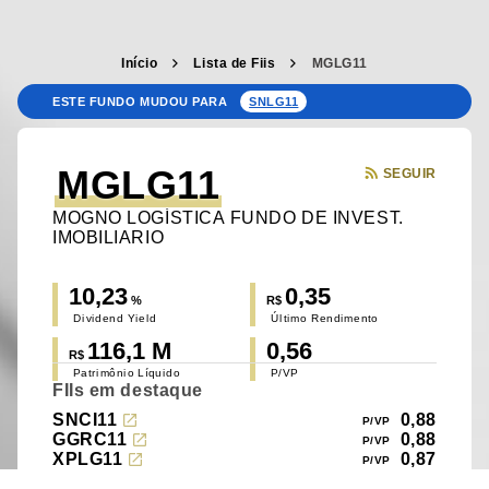
Início
Lista de Fiis
MGLG11
ESTE FUNDO MUDOU PARA
SNLG11
MGLG11
SEGUIR
MOGNO LOGÍSTICA FUNDO DE INVEST.
IMOBILIARIO
10,23
0,35
%
R$
Dividend Yield
Último Rendimento
116,1 M
0,56
R$
Patrimônio Líquido
P/VP
FIIs em destaque
SNCI11
0,88
GGRC11
0,88
XPLG11
0,87