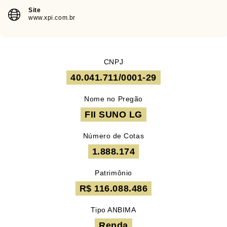
Site
www.xpi.com.br
CNPJ
40.041.711/0001-29
Nome no Pregão
FII SUNO LG
Número de Cotas
1.888.174
Patrimônio
R$ 116.088.486
Tipo ANBIMA
Renda