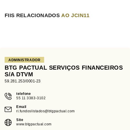
FIIS RELACIONADOS
AO JCIN11
ADMINISTRADOR
BTG PACTUAL SERVIÇOS FINANCEIROS
S/A DTVM
59.281.253/0001-23
telefone
55 11 3383-3102
Email
ri.fundoslistados@btgpactual.com
Site
www.btgpactual.com