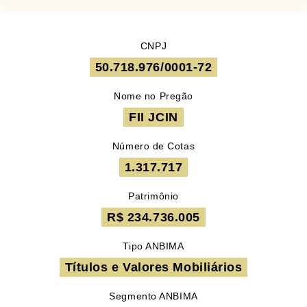
CNPJ
50.718.976/0001-72
Nome no Pregão
FII JCIN
Número de Cotas
1.317.717
Patrimônio
R$ 234.736.005
Tipo ANBIMA
Títulos e Valores Mobiliários
Segmento ANBIMA