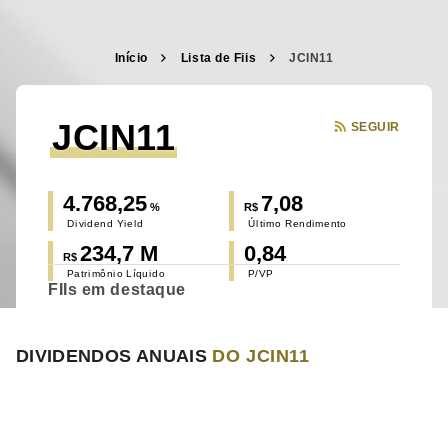
Início
Lista de Fiis
JCIN11
JCIN11
SEGUIR
4.768,25
7,08
%
R$
Dividend Yield
Último Rendimento
234,7 M
0,84
R$
Patrimônio Líquido
P/VP
FIIs em destaque
DIVIDENDOS ANUAIS
DO JCIN11