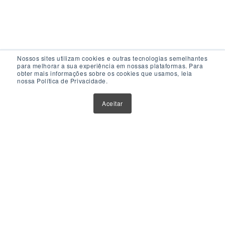
Nossos sites utilizam cookies e outras tecnologias semelhantes
para melhorar a sua experiência em nossas plataformas. Para
obter mais informações sobre os cookies que usamos, leia
nossa Política de Privacidade.
Acesso Rápido
Aceitar
Atualizações
Glossário
Sobre Nós
Contato
Política de Privacidade
Política de Cookies
Anuncie Aqui
Maior Plataforma de Fundos Imobiliários do Brasil
Este website tem como único objetivo fornecer informações
sobre ferramentas, veículos e produtos de investimentos.