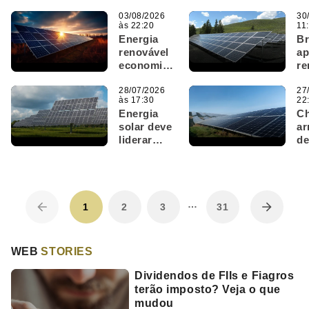
SNEL11
en
são
03/08/2026
am
30
às 22:20
11
destaques
pa
Energia
Br
do Bom
re
renovável
ap
Dia FIIs
economiza
re
(5/8)
US$ 480
S
bilhões e
28/07/2026
ca
27
às 17:30
22
reforça
m
Energia
Ch
cenário
solar deve
a
favorável
liderar
de
ao SNEL11
expansão
so
global até
is
2030;
si
cenário
S
…
favorável
1
2
3
31
ao SNEL11
WEB
STORIES
Dividendos de FIIs e Fiagros
terão imposto? Veja o que
mudou