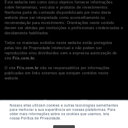
Este website tem como único objetivo fornecer informações
sobre ferramentas, veículos e produtos de investimentos.
Nenhuma parte do conteúdo disponibilizado por meio deste
website deve ser interpretada como aconselhamento ou
recomendação para investimento. Orientações neste sentido
devem ser obtidas por instituições e profissionais credenciados e
devidamente habilitados.
Todos os materiais exibidos neste website estão protegidos
pelas leis de Propriedade Intelectual e não podem ser
reproduzidos e/ou distribuídos sem a expressa autorização do
site
Fiis.com.br.
O site
Fiis.com.br
não se responsabiliza por informações
publicadas em links externos que estejam contidos neste
website.
Nossos sites utilizam cookies e outras tecnologias semelhantes
para melhorar a sua experiência em nossas plataformas. Para
obter mais informações sobre os cookies que usamos, leia
nossa Política de Privacidade.