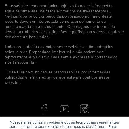
Este website tem como único objetivo fornecer informações
sobre ferramentas, veículos e produtos de investimentos.
Nenhuma parte do conteúdo disponibilizado por meio deste
website deve ser interpretada como aconselhamento ou
recomendação para investimento. Orientações neste sentido
devem ser obtidas por instituições e profissionais credenciados e
devidamente habilitados.
Todos os materiais exibidos neste website estão protegidos
pelas leis de Propriedade Intelectual e não podem ser
reproduzidos e/ou distribuídos sem a expressa autorização do
site
Fiis.com.br.
O site
Fiis.com.br
não se responsabiliza por informações
publicadas em links externos que estejam contidos neste
website.
Nossos sites utilizam cookies e outras tecnologias semelhantes
para melhorar a sua experiência em nossas plataformas. Para