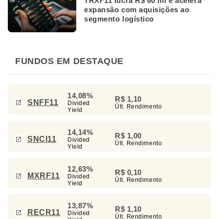
TRXF11 lucra R$ 60 mi e acelera
expansão com aquisições ao
segmento logístico
FUNDOS EM DESTAQUE
14,08%
R$ 1,10
SNFF11
Divided
Últ. Rendimento
Yield
14,14%
R$ 1,00
SNCI11
Divided
Últ. Rendimento
Yield
12,63%
R$ 0,10
MXRF11
Divided
Últ. Rendimento
Yield
13,87%
R$ 1,10
RECR11
Divided
Últ. Rendimento