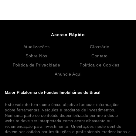
Acesso Rápido
Atualizações
Glossário
Sobre Nós
Contato
Política de Privacidade
Política de Cookies
Anuncie Aqui
Maior Plataforma de Fundos Imobiliários do Brasil
Este website tem como único objetivo fornecer informações
sobre ferramentas, veículos e produtos de investimentos.
Nenhuma parte do conteúdo disponibilizado por meio deste
website deve ser interpretada como aconselhamento ou
recomendação para investimento. Orientações neste sentido
devem ser obtidas por instituições e profissionais credenciados e