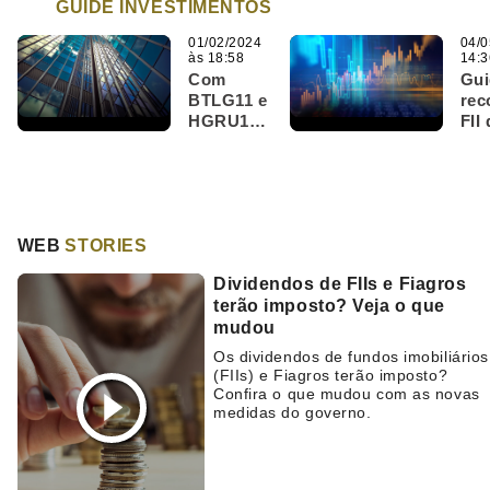
GUIDE INVESTIMENTOS
01/02/2024
04/0
às 18:58
14:3
Com
Gui
BTLG11 e
re
HGRU11,
FII 
Guide
cor
aponta
par
os 10
de 
melhores
sai
FIIs para
WEB
STORIES
investir
em
Dividendos de FIIs e Fiagros
fevereiro;
terão imposto? Veja o que
confira
mudou
lista
Os dividendos de fundos imobiliários
(FIIs) e Fiagros terão imposto?
Confira o que mudou com as novas
medidas do governo.