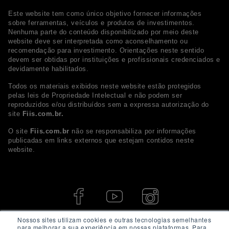
Este website tem como único objetivo fornecer informações
sobre ferramentas, veículos e produtos de investimentos.
Nenhuma parte do conteúdo disponibilizado por meio deste
website deve ser interpretada como aconselhamento ou
recomendação para investimento. Orientações neste sentido
devem ser obtidas por instituições e profissionais credenciados e
devidamente habilitados.
Todos os materiais exibidos neste website estão protegidos
pelas leis de Propriedade Intelectual e não podem ser
reproduzidos e/ou distribuídos sem a expressa autorização do
site
Fiis.com.br.
O site
Fiis.com.br
não se responsabiliza por informações
publicadas em links externos que estejam contidos neste
website.
Nossos sites utilizam cookies e outras tecnologias semelhantes
para melhorar a sua experiência em nossas plataformas. Para