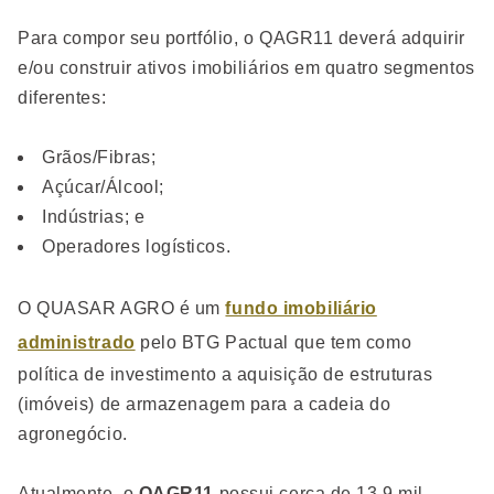
Para compor seu portfólio, o QAGR11 deverá adquirir
e/ou construir ativos imobiliários em quatro segmentos
diferentes:
Grãos/Fibras;
Açúcar/Álcool;
Indústrias; e
Operadores logísticos.
O QUASAR AGRO é um
fundo imobiliário
administrado
pelo BTG Pactual que tem como
política de investimento a aquisição de estruturas
(imóveis) de armazenagem para a cadeia do
agronegócio.
Atualmente, o
QAGR11
possui cerca de 13,9 mil