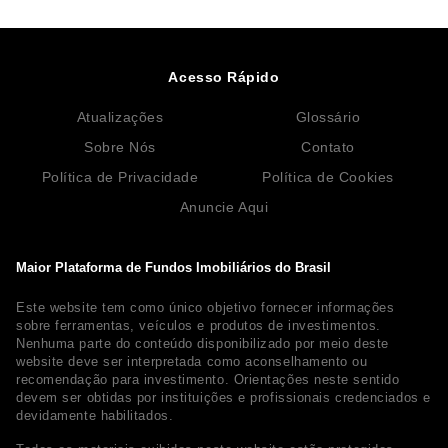
Acesso Rápido
Atualizações
Glossário
Sobre Nós
Contato
Política de Privacidade
Política de Cookies
Anuncie Aqui
Maior Plataforma de Fundos Imobiliários do Brasil
Este website tem como único objetivo fornecer informações
sobre ferramentas, veículos e produtos de investimentos.
Nenhuma parte do conteúdo disponibilizado por meio deste
website deve ser interpretada como aconselhamento ou
recomendação para investimento. Orientações neste sentido
devem ser obtidas por instituições e profissionais credenciados e
devidamente habilitados.