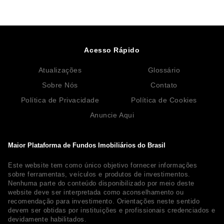
Acesso Rápido
Atualizações
Glossário
Sobre Nós
Contato
Política de Privacidade
Política de Cookies
Anuncie Aqui
Maior Plataforma de Fundos Imobiliários do Brasil
Este website tem como único objetivo fornecer informações
sobre ferramentas, veículos e produtos de investimentos.
Nenhuma parte do conteúdo disponibilizado por meio deste
website deve ser interpretada como aconselhamento ou
recomendação para investimento. Orientações neste sentido
devem ser obtidas por instituições e profissionais credenciados e
devidamente habilitados.