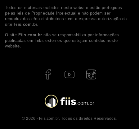
Todos os materiais exibidos neste website estão protegidos
pelas leis de Propriedade Intelectual e não podem ser
reproduzidos e/ou distribuídos sem a expressa autorização do
site
Fiis.com.br.
O site
Fiis.com.br
não se responsabiliza por informações
publicadas em links externos que estejam contidos neste
website.
© 2026 - Fiis.com.br. Todos os direitos Reservados.