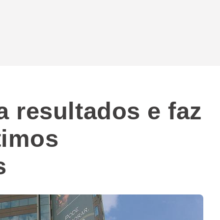
 resultados e faz
timos
s