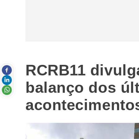
RCRB11 divulga
balanço dos úl
acontecimento