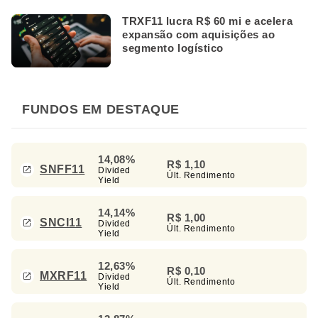
TRXF11 lucra R$ 60 mi e acelera
expansão com aquisições ao
segmento logístico
FUNDOS EM DESTAQUE
14,08%
R$ 1,10
SNFF11
Divided
Últ. Rendimento
Yield
14,14%
R$ 1,00
SNCI11
Divided
Últ. Rendimento
Yield
12,63%
R$ 0,10
MXRF11
Divided
Últ. Rendimento
Yield