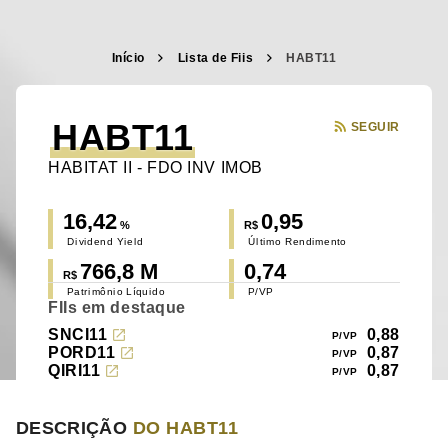
Início
Lista de Fiis
HABT11
HABT11
SEGUIR
HABITAT II - FDO INV IMOB
16,42
0,95
%
R$
Dividend Yield
Último Rendimento
766,8 M
0,74
R$
Patrimônio Líquido
P/VP
FIIs em destaque
SNCI11
0,88
PORD11
0,87
QIRI11
0,87
DESCRIÇÃO
DO HABT11