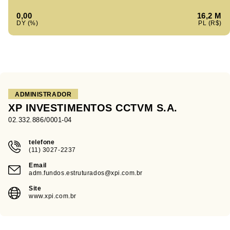
0,00
16,2 M
ADMINISTRADOR
XP INVESTIMENTOS CCTVM S.A.
02.332.886/0001-04
telefone
(11) 3027-2237
Email
adm.fundos.estruturados@xpi.com.br
Site
www.xpi.com.br