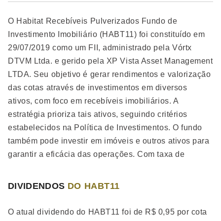
O Habitat Recebíveis Pulverizados Fundo de
Investimento Imobiliário (HABT11) foi constituído em
29/07/2019 como um FII, administrado pela Vórtx
DTVM Ltda. e gerido pela XP Vista Asset Management
LTDA. Seu objetivo é gerar rendimentos e valorização
das cotas através de investimentos em diversos
ativos, com foco em recebíveis imobiliários. A
estratégia prioriza tais ativos, seguindo critérios
estabelecidos na Política de Investimentos. O fundo
também pode investir em imóveis e outros ativos para
garantir a eficácia das operações. Com taxa de
administração de até 1,3% ao ano e taxa de
performance de 20% sobre o que exceder 100% do
DIVIDENDOS
DO HABT11
CDI, o HABT11 é destinado a Investidores em Geral.
O atual dividendo do HABT11 foi de R$ 0,95 por cota