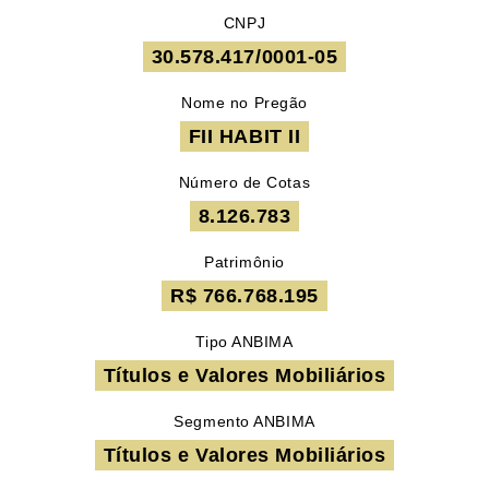
CNPJ
30.578.417/0001-05
Nome no Pregão
FII HABIT II
Número de Cotas
8.126.783
Patrimônio
R$ 766.768.195
Tipo ANBIMA
Títulos e Valores Mobiliários
Segmento ANBIMA
Títulos e Valores Mobiliários