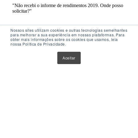
Nossos sites utilizam cookies e outras tecnologias semelhantes
para melhorar a sua experiência em nossas plataformas. Para
obter mais informações sobre os cookies que usamos, leia
nossa Política de Privacidade.
Acesso Rápido
Aceitar
Atualizações
Glossário
Sobre Nós
Contato
Política de Privacidade
Política de Cookies
Anuncie Aqui
Maior Plataforma de Fundos Imobiliários do Brasil
Este website tem como único objetivo fornecer informações
sobre ferramentas, veículos e produtos de investimentos.
Nenhuma parte do conteúdo disponibilizado por meio deste