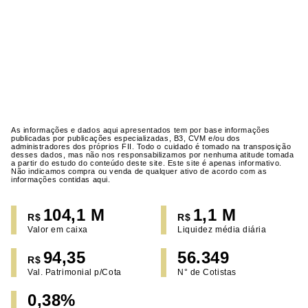
As informações e dados aqui apresentados tem por base informações
publicadas por publicações especializadas, B3, CVM e/ou dos
administradores dos próprios FII. Todo o cuidado é tomado na transposição
desses dados, mas não nos responsabilizamos por nenhuma atitude tomada
a partir do estudo do conteúdo deste site. Este site é apenas informativo.
Não indicamos compra ou venda de qualquer ativo de acordo com as
informações contidas aqui.
104,1 M
1,1 M
R$
R$
Valor em caixa
Liquidez média diária
94,35
56.349
R$
Val. Patrimonial p/Cota
N° de Cotistas
0,38%