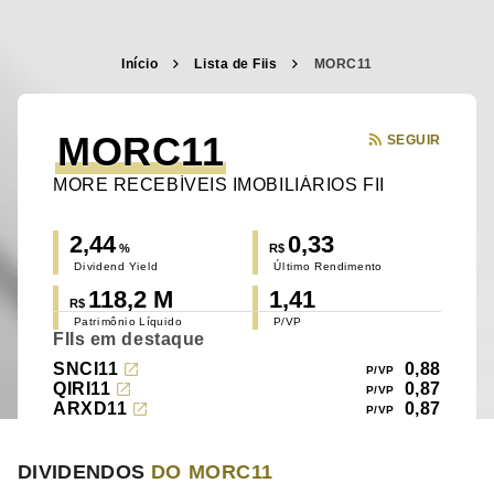
Início
Lista de Fiis
MORC11
MORC11
SEGUIR
MORE RECEBÍVEIS IMOBILIÁRIOS FII
2,44
0,33
%
R$
Dividend Yield
Último Rendimento
118,2 M
1,41
R$
Patrimônio Líquido
P/VP
FIIs em destaque
SNCI11
0,88
QIRI11
0,87
ARXD11
0,87
DIVIDENDOS
DO MORC11