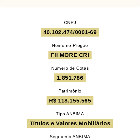
CNPJ
40.102.474/0001-69
Nome no Pregão
FII MORE CRI
Número de Cotas
1.851.786
Patrimônio
R$ 118.155.565
Tipo ANBIMA
Títulos e Valores Mobiliários
Segmento ANBIMA