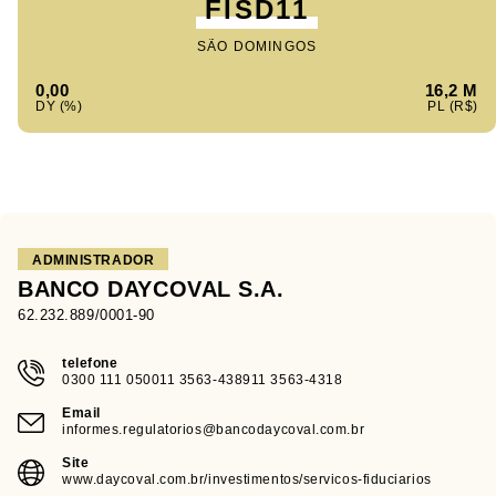
FISD11
SÃO DOMINGOS
0,00
16,2 M
ADMINISTRADOR
BANCO DAYCOVAL S.A.
62.232.889/0001-90
telefone
0300 111 050011 3563-438911 3563-4318
Email
informes.regulatorios@bancodaycoval.com.br
Site
www.daycoval.com.br/investimentos/servicos-fiduciarios