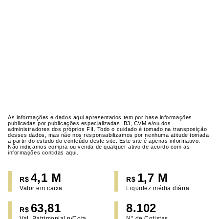
As informações e dados aqui apresentados tem por base informações
publicadas por publicações especializadas, B3, CVM e/ou dos
administradores dos próprios FII. Todo o cuidado é tomado na transposição
desses dados, mas não nos responsabilizamos por nenhuma atitude tomada
a partir do estudo do conteúdo deste site. Este site é apenas informativo.
Não indicamos compra ou venda de qualquer ativo de acordo com as
informações contidas aqui.
4,1 M
1,7 M
R$
R$
Valor em caixa
Liquidez média diária
63,81
8.102
R$
Val. Patrimonial p/Cota
N° de Cotistas