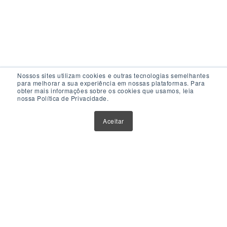
Nossos sites utilizam cookies e outras tecnologias semelhantes
para melhorar a sua experiência em nossas plataformas. Para
obter mais informações sobre os cookies que usamos, leia
nossa Política de Privacidade.
Acesso Rápido
Aceitar
Atualizações
Glossário
Sobre Nós
Contato
Política de Privacidade
Política de Cookies
Anuncie Aqui
Maior Plataforma de Fundos Imobiliários do Brasil