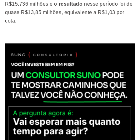
R$15,736 milhões e o
resultado
nesse período foi de
quase R$13,85 milhões, equivalente a R$1,03 por
cota.