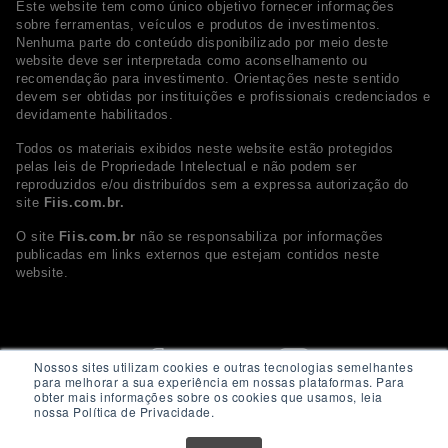
Este website tem como único objetivo fornecer informações
sobre ferramentas, veículos e produtos de investimentos.
Nenhuma parte do conteúdo disponibilizado por meio deste
website deve ser interpretada como aconselhamento ou
recomendação para investimento. Orientações neste sentido
devem ser obtidas por instituições e profissionais credenciados e
devidamente habilitados.
Todos os materiais exibidos neste website estão protegidos
pelas leis de Propriedade Intelectual e não podem ser
reproduzidos e/ou distribuídos sem a expressa autorização do
site
Fiis.com.br.
O site
Fiis.com.br
não se responsabiliza por informações
publicadas em links externos que estejam contidos neste
website.
Nossos sites utilizam cookies e outras tecnologias semelhantes
para melhorar a sua experiência em nossas plataformas. Para
obter mais informações sobre os cookies que usamos, leia
nossa Política de Privacidade.