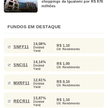
shoppings da Iguatemi por R$ 876
milhões
FUNDOS EM DESTAQUE
14,08%
R$ 1,10
SNFF11
Divided
Últ. Rendimento
Yield
14,14%
R$ 1,00
SNCI11
Divided
Últ. Rendimento
Yield
12,61%
R$ 0,10
MXRF11
Divided
Últ. Rendimento
Yield
13,87%
R$ 1,10
RECR11
Divided
Últ. Rendimento
Yield