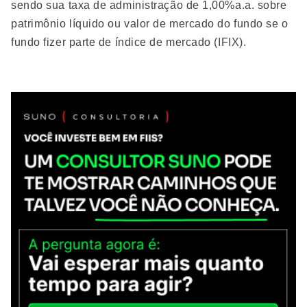
sendo sua taxa de administração de 1,00%a.a. sobre
patrimônio líquido ou valor de mercado do fundo se o
fundo fizer parte de índice de mercado (IFIX).