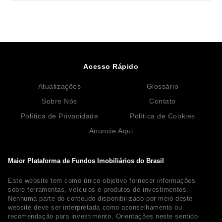
Acesso Rápido
Atualizações
Glossário
Sobre Nós
Contato
Política de Privacidade
Política de Cookies
Anuncie Aqui
Maior Plataforma de Fundos Imobiliários do Brasil
Este website tem como único objetivo fornecer informações
sobre ferramentas, veículos e produtos de investimentos.
Nenhuma parte do conteúdo disponibilizado por meio deste
website deve ser interpretada como aconselhamento ou
recomendação para investimento. Orientações neste sentido