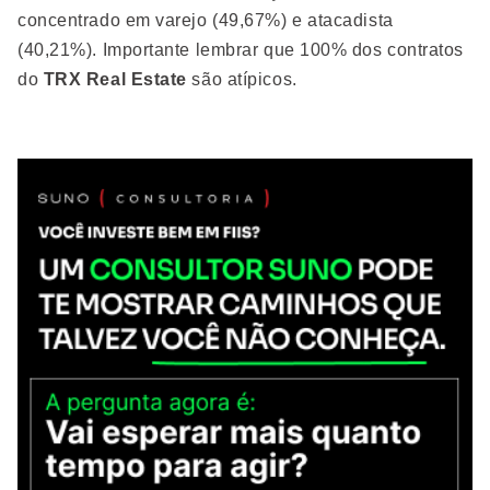
concentrado em varejo (49,67%) e atacadista
(40,21%). Importante lembrar que 100% dos contratos
do
TRX Real Estate
são atípicos.