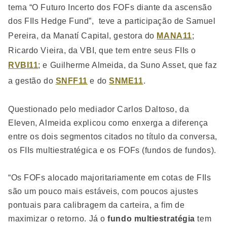
tema “O Futuro Incerto dos FOFs diante da ascensão
dos FIIs Hedge Fund”, teve a participação de Samuel
Pereira, da Manatí Capital, gestora do
MANA11
;
Ricardo Vieira, da VBI, que tem entre seus FIIs o
RVBI11
; e Guilherme Almeida, da Suno Asset, que faz
a gestão do
SNFF11
e do
SNME11
.
Questionado pelo mediador Carlos Daltoso, da
Eleven, Almeida explicou como enxerga a diferença
entre os dois segmentos citados no título da conversa,
os FIIs multiestratégica e os FOFs (fundos de fundos).
“Os FOFs alocado majoritariamente em cotas de FIIs
são um pouco mais estáveis, com poucos ajustes
pontuais para calibragem da carteira, a fim de
maximizar o retorno. Já o
fundo multiestratégia
tem