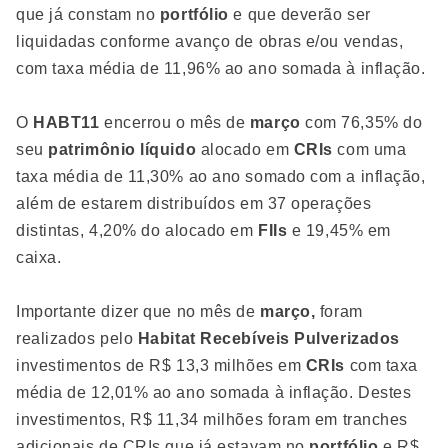
que já constam no
portfólio
e que deverão ser
liquidadas conforme avanço de obras e/ou vendas,
com taxa média de 11,96% ao ano somada à inflação.
O
HABT11
encerrou o mês de
março
com 76,35% do
seu
patrimônio líquido
alocado em
CRIs
com uma
taxa média de 11,30% ao ano somado com a inflação,
além de estarem distribuídos em 37 operações
distintas, 4,20% do alocado em
FIIs
e 19,45% em
caixa.
Importante dizer que no mês de
março,
foram
realizados pelo
Habitat Recebíveis Pulverizados
investimentos de R$ 13,3 milhões em
CRIs
com taxa
média de 12,01% ao ano somada à inflação. Destes
investimentos, R$ 11,34 milhões foram em tranches
adicionais de CRIs que já estavam no
portfólio
e R$