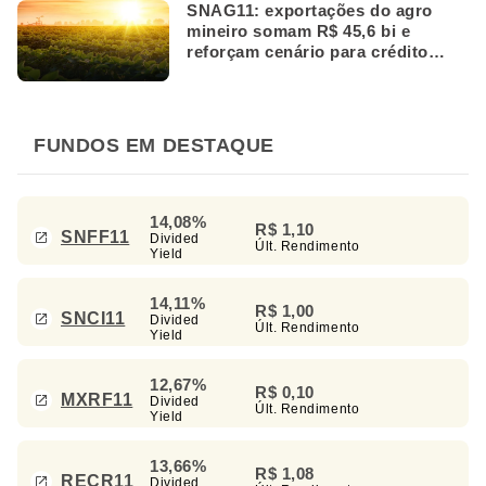
SNAG11: exportações do agro
mineiro somam R$ 45,6 bi e
reforçam cenário para crédito
rural
FUNDOS EM DESTAQUE
14,08%
R$ 1,10
SNFF11
Divided
Últ. Rendimento
Yield
14,11%
R$ 1,00
SNCI11
Divided
Últ. Rendimento
Yield
12,67%
R$ 0,10
MXRF11
Divided
Últ. Rendimento
Yield
13,66%
R$ 1,08
RECR11
Divided