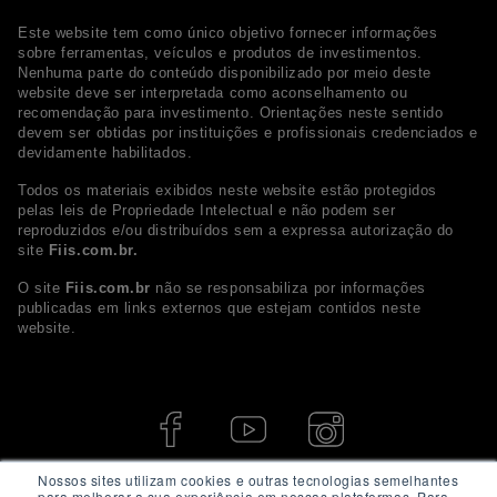
Este website tem como único objetivo fornecer informações
sobre ferramentas, veículos e produtos de investimentos.
Nenhuma parte do conteúdo disponibilizado por meio deste
website deve ser interpretada como aconselhamento ou
recomendação para investimento. Orientações neste sentido
devem ser obtidas por instituições e profissionais credenciados e
devidamente habilitados.
Todos os materiais exibidos neste website estão protegidos
pelas leis de Propriedade Intelectual e não podem ser
reproduzidos e/ou distribuídos sem a expressa autorização do
site
Fiis.com.br.
O site
Fiis.com.br
não se responsabiliza por informações
publicadas em links externos que estejam contidos neste
website.
Nossos sites utilizam cookies e outras tecnologias semelhantes
para melhorar a sua experiência em nossas plataformas. Para