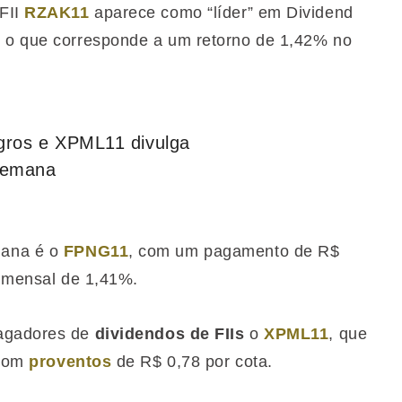
FII
RZAK11
aparece como “líder” em Dividend
, o que corresponde a um retorno de 1,42% no
agros e XPML11 divulga
 semana
mana é o
FPNG11
, com um pagamento de R$
d mensal de 1,41%.
pagadores de
dividendos de FIIs
o
XPML11
, que
 com
proventos
de R$ 0,78 por cota.