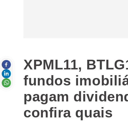
XPML11, BTLG1
fundos imobiliá
pagam dividen
confira quais