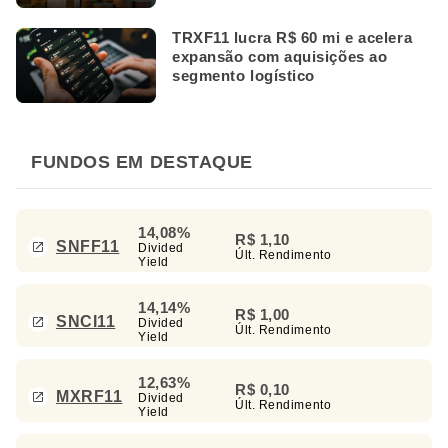
TRXF11 lucra R$ 60 mi e acelera
expansão com aquisições ao
segmento logístico
FUNDOS EM DESTAQUE
14,08%
R$ 1,10
SNFF11
Divided
Últ. Rendimento
Yield
14,14%
R$ 1,00
SNCI11
Divided
Últ. Rendimento
Yield
12,63%
R$ 0,10
MXRF11
Divided
Últ. Rendimento
Yield