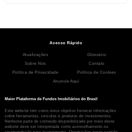
Acesso Rápido
Atualizações
Glossário
Sobre Nós
Contato
Política de Privacidade
Política de Cookies
Anuncie Aqui
Maior Plataforma de Fundos Imobiliários do Brasil
Este website tem como único objetivo fornecer informações
sobre ferramentas, veículos e produtos de investimentos.
Nenhuma parte do conteúdo disponibilizado por meio deste
website deve ser interpretada como aconselhamento ou
recomendação para investimento. Orientações neste sentido