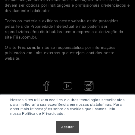
devem ser obtidas por instituições e profissionais credenciados e
devidamente habilitados.
Todos os materiais exibidos neste website estão protegidos
pelas leis de Propriedade Intelectual e não podem ser
reproduzidos e/ou distribuídos sem a expressa autorização do
site
Fiis.com.br.
O site
Fiis.com.br
não se responsabiliza por informações
publicadas em links externos que estejam contidos neste
website.
Nossos sites utilizam cookies e outras tecnologias semelhantes
para melhorar a sua experiência em nossas plataformas. Para
obter mais informações sobre os cookies que usamos, leia
nossa Política de Privacidade.
Aceitar
© 2026 - Fiis.com.br. Todos os direitos Reservados.