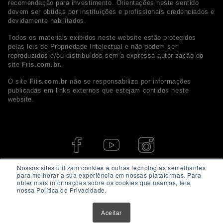
recomendação para investimento. Orientações neste sentido
devem ser obtidas por instituições e profissionais credenciados e
devidamente habilitados.
Todos os materiais exibidos neste website estão protegidos
pelas leis de Propriedade Intelectual e não podem ser
reproduzidos e/ou distribuídos sem a expressa autorização do
site
Fiis.com.br.
O site
Fiis.com.br
não se responsabiliza por informações
publicadas em links externos que estejam contidos neste
website.
Nossos sites utilizam cookies e outras tecnologias semelhantes
para melhorar a sua experiência em nossas plataformas. Para
obter mais informações sobre os cookies que usamos, leia
nossa Política de Privacidade.
Aceitar
© 2026 - Fiis.com.br. Todos os direitos Reservados.