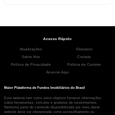
Acesso Rápido
Atualizações
Glossário
Sobre Nós
Contato
Política de Privacidade
Política de Cookies
Anuncie Aqui
Maior Plataforma de Fundos Imobiliários do Brasil
Este website tem como único objetivo fornecer informações
sobre ferramentas, veículos e produtos de investimentos.
Nenhuma parte do conteúdo disponibilizado por meio deste
website deve ser interpretada como aconselhamento ou