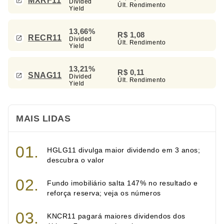
MXRF11
Divided
Últ. Rendimento
Yield
13,66%
R$ 1,08
RECR11
Divided
Últ. Rendimento
Yield
13,21%
R$ 0,11
SNAG11
Divided
Últ. Rendimento
Yield
MAIS LIDAS
HGLG11 divulga maior dividendo em 3 anos;
descubra o valor
Fundo imobiliário salta 147% no resultado e
reforça reserva; veja os números
KNCR11 pagará maiores dividendos dos