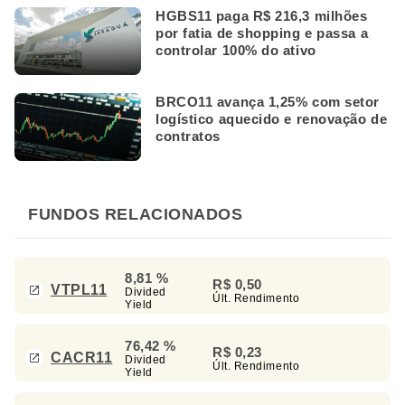
HGBS11 paga R$ 216,3 milhões
por fatia de shopping e passa a
controlar 100% do ativo
BRCO11 avança 1,25% com setor
logístico aquecido e renovação de
contratos
FUNDOS RELACIONADOS
8,81 %
R$ 0,50
VTPL11
Divided
Últ. Rendimento
Yield
76,42 %
R$ 0,23
CACR11
Divided
Últ. Rendimento
Yield