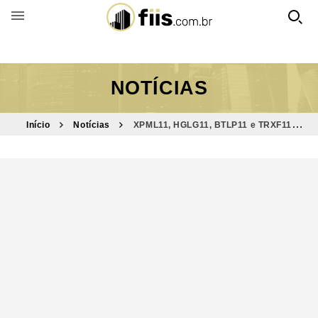
BUSCAR POR FUNDO
NOTÍCIAS
Início
Notícias
XPML11, HGLG11, BTLP11 e TRXF11
lideram transações em trimestre de R$ 8,3 bi