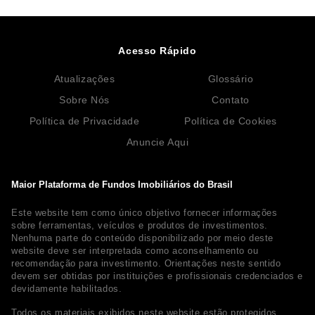
Acesso Rápido
Atualizações
Glossário
Sobre Nós
Contato
Política de Privacidade
Política de Cookies
Anuncie Aqui
Maior Plataforma de Fundos Imobiliários do Brasil
Este website tem como único objetivo fornecer informações
sobre ferramentas, veículos e produtos de investimentos.
Nenhuma parte do conteúdo disponibilizado por meio deste
website deve ser interpretada como aconselhamento ou
recomendação para investimento. Orientações neste sentido
devem ser obtidas por instituições e profissionais credenciados e
devidamente habilitados.
Todos os materiais exibidos neste website estão protegidos