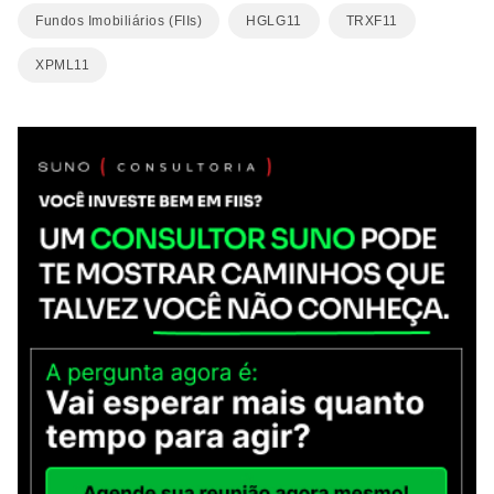
Fundos Imobiliários (FIIs)
HGLG11
TRXF11
XPML11