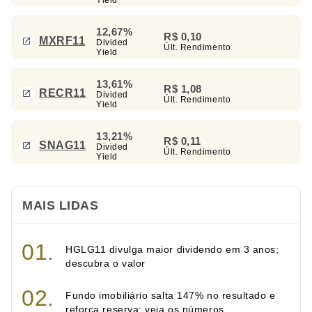
12,67%
R$ 0,10
MXRF11
Divided
Últ. Rendimento
Yield
13,61%
R$ 1,08
RECR11
Divided
Últ. Rendimento
Yield
13,21%
R$ 0,11
SNAG11
Divided
Últ. Rendimento
Yield
MAIS LIDAS
HGLG11 divulga maior dividendo em 3 anos;
descubra o valor
Fundo imobiliário salta 147% no resultado e
reforça reserva; veja os números