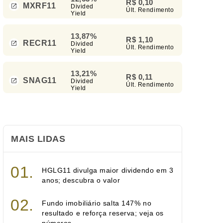
R$ 0,10
MXRF11
Divided
Últ. Rendimento
Yield
13,87%
R$ 1,10
RECR11
Divided
Últ. Rendimento
Yield
13,21%
R$ 0,11
SNAG11
Divided
Últ. Rendimento
Yield
MAIS LIDAS
HGLG11 divulga maior dividendo em 3
anos; descubra o valor
Fundo imobiliário salta 147% no
resultado e reforça reserva; veja os