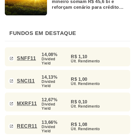
mineiro somam R$ 45,6 bi e
reforçam cenário para crédito
rural
FUNDOS EM DESTAQUE
14,08%
R$ 1,10
SNFF11
Divided
Últ. Rendimento
Yield
14,13%
R$ 1,00
SNCI11
Divided
Últ. Rendimento
Yield
12,67%
R$ 0,10
MXRF11
Divided
Últ. Rendimento
Yield
13,66%
R$ 1,08
RECR11
Divided
Últ. Rendimento
Yield