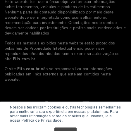
Este website tem como único objetivo fornecer informações
sobre ferramentas, veículos e produtos de investimentos.
Nenhuma parte do conteúdo disponibilizado por meio deste
website deve ser interpretada como aconselhamento ou
recomendação para investimento. Orientações neste sentido
devem ser obtidas por instituições e profissionais credenciados e
devidamente habilitados.
Todos os materiais exibidos neste website estão protegidos
pelas leis de Propriedade Intelectual e não podem ser
reproduzidos e/ou distribuídos sem a expressa autorização do
site
Fiis.com.br.
O site
Fiis.com.br
não se responsabiliza por informações
publicadas em links externos que estejam contidos neste
website.
Nossos sites utilizam cookies e outras tecnologias semelhantes
para melhorar a sua experiência em nossas plataformas. Para
obter mais informações sobre os cookies que usamos, leia
nossa Política de Privacidade.