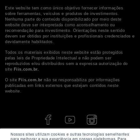
Este website tem como único objetivo fornecer informações
sobre ferramentas, veículos e produtos de investimentos.
Nenhuma parte do conteúdo disponibilizado por meio deste
website deve ser interpretada como aconselhamento ou
recomendação para investimento. Orientações neste sentido
devem ser obtidas por instituições e profissionais credenciados e
devidamente habilitados.
Todos os materiais exibidos neste website estão protegidos
pelas leis de Propriedade Intelectual e não podem ser
reproduzidos e/ou distribuídos sem a expressa autorização do
site
Fiis.com.br.
O site
Fiis.com.br
não se responsabiliza por informações
publicadas em links externos que estejam contidos neste
website.
Nossos sites utilizam cookies e outras tecnologias semelhantes
para melhorar a sua experiência em nossas plataformas. Para