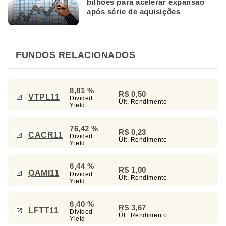
bilhões para acelerar expansão
após série de aquisições
FUNDOS RELACIONADOS
8,81 %
R$ 0,50
VTPL11
Divided
Últ. Rendimento
Yield
76,42 %
R$ 0,23
CACR11
Divided
Últ. Rendimento
Yield
6,44 %
R$ 1,00
QAMI11
Divided
Últ. Rendimento
Yield
6,40 %
R$ 3,67
LFTT11
Divided
Últ. Rendimento
Yield