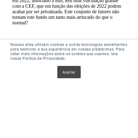
Nossos sites utilizam cookies e outras tecnologias semelhantes
para melhorar a sua experiência em nossas plataformas. Para
obter mais informações sobre os cookies que usamos, leia
nossa Política de Privacidade.
Acesso Rápido
Aceitar
Atualizações
Glossário
Sobre Nós
Contato
Política de Privacidade
Política de Cookies
Anuncie Aqui
Maior Plataforma de Fundos Imobiliários do Brasil
Este website tem como único objetivo fornecer informações