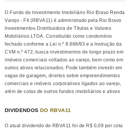
O Fundo de Investimento Imobiliário Rio Bravo Renda
Varejo - FII (RBVA11) é administrado pela Rio Bravo
Investimentos Distribuidora de Títulos e Valores
Mobiliários LTDA. Constituído como condomínio
fechado conforme a Lei n.º 8.668/93 e a Instrução da
CVM n.º 472, busca investimentos de longo prazo em
imóveis comerciais voltados ao varejo, bem como em
outros ativos relacionados. Pode também investir em
vagas de garagem, direitos sobre empreendimentos
comerciais e imóveis corporativos ligados ao varejo,
além de cotas de outros fundos imobiliários e ativos
de renda fixa quando não aplicados nos Ativos Alvo.
Iniciou em 14/11/2012, com taxa de administração e
DIVIDENDOS
DO RBVA11
gestão de 0,651% a.a. sobre o Valor de Mercado, com
mínimo mensal de R$ 64.170,04 (base 01/05/2021,
O atual dividendo do RBVA11 foi de R$ 0,09 por cota
ajustada anualmente pelo IGP-M). Destinado a