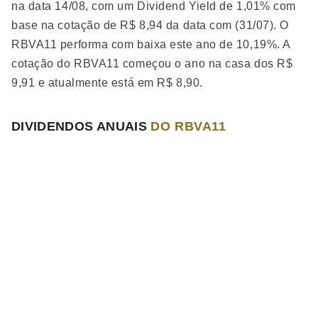
na data 14/08, com um Dividend Yield de 1,01% com
investidores em geral, visa ganho de capital a longo
base na cotação de R$ 8,94 da data com (31/07). O
prazo e renda na exploração dos ativos para
RBVA11 performa
com baixa
este ano de 10,19%. A
valorização das cotas.
cotação do RBVA11 começou o ano na casa dos R$
9,91 e atualmente está em R$ 8,90.
DIVIDENDOS ANUAIS
DO RBVA11