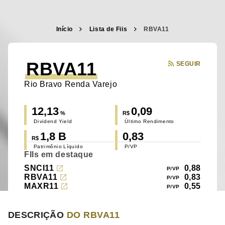
Início
Lista de Fiis
RBVA11
RBVA11
SEGUIR
Rio Bravo Renda Varejo
12,13
0,09
%
R$
Dividend Yield
Último Rendimento
1,8 B
0,83
R$
Patrimônio Líquido
P/VP
FIIs em destaque
SNCI11
0,88
RBVA11
0,83
MAXR11
0,55
DESCRIÇÃO
DO RBVA11