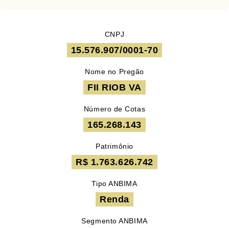
CNPJ
15.576.907/0001-70
Nome no Pregão
FII RIOB VA
Número de Cotas
165.268.143
Patrimônio
R$ 1.763.626.742
Tipo ANBIMA
Renda
Segmento ANBIMA