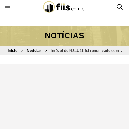
BUSCAR POR FUNDO
NOTÍCIAS
Início
Notícias
Imóvel do NSLU11 foi renomeado como
Rede D’OR São Luiz S.A. – Unidade Jabaquara