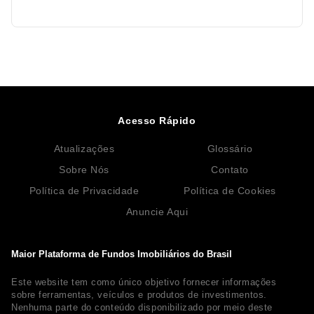
Acesso Rápido
Atualizações
Glossário
Sobre Nós
Contato
Política de Privacidade
Política de Cookies
Anuncie Aqui
Maior Plataforma de Fundos Imobiliários do Brasil
Este website tem como único objetivo fornecer informações
sobre ferramentas, veículos e produtos de investimentos.
Nenhuma parte do conteúdo disponibilizado por meio deste