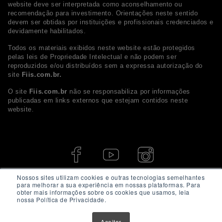
website deve ser interpretada como aconselhamento ou
recomendação para investimento. Orientações neste sentido
devem ser obtidas por instituições e profissionais credenciados e
devidamente habilitados.
Todos os materiais exibidos neste website estão protegidos
pelas leis de Propriedade Intelectual e não podem ser
reproduzidos e/ou distribuídos sem a expressa autorização do
site
Fiis.com.br.
O site
Fiis.com.br
não se responsabiliza por informações
publicadas em links externos que estejam contidos neste
website.
Nossos sites utilizam cookies e outras tecnologias semelhantes
para melhorar a sua experiência em nossas plataformas. Para
obter mais informações sobre os cookies que usamos, leia
nossa Política de Privacidade.
Aceitar