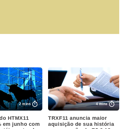
2 mins
4 mins
 do HTMX11
TRXF11 anuncia maior
% em junho com
aquisição de sua história