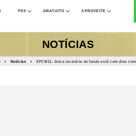
S
FIIS
GRATUITO
APROVEITE
NOTÍCIAS
o
Notícias
XPCM11: única locatária do fundo está com dias con