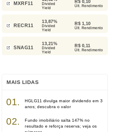
R$ 0,10
MXRF11
Divided
Últ. Rendimento
Yield
13,87%
R$ 1,10
RECR11
Divided
Últ. Rendimento
Yield
13,21%
R$ 0,11
SNAG11
Divided
Últ. Rendimento
Yield
MAIS LIDAS
HGLG11 divulga maior dividendo em 3
anos; descubra o valor
Fundo imobiliário salta 147% no
resultado e reforça reserva; veja os