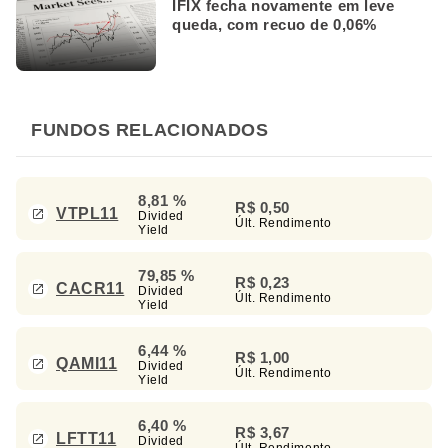
IFIX fecha novamente em leve
queda, com recuo de 0,06%
FUNDOS RELACIONADOS
8,81 %
R$ 0,50
VTPL11
Divided
Últ. Rendimento
Yield
79,85 %
R$ 0,23
CACR11
Divided
Últ. Rendimento
Yield
6,44 %
R$ 1,00
QAMI11
Divided
Últ. Rendimento
Yield
6,40 %
R$ 3,67
LFTT11
Divided
Últ. Rendimento