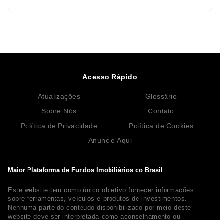
Acesso Rápido
Atualizações
Glossário
Sobre Nós
Contato
Política de Privacidade
Política de Cookies
Anuncie Aqui
Maior Plataforma de Fundos Imobiliários do Brasil
Este website tem como único objetivo fornecer informações
sobre ferramentas, veículos e produtos de investimentos.
Nenhuma parte do conteúdo disponibilizado por meio deste
website deve ser interpretada como aconselhamento ou