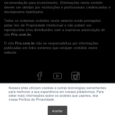
recomendação para investimento. Orientações neste sentido
devem ser obtidas por instituições e profissionais credenciados e
devidamente habilitados.
Todos os materiais exibidos neste website estão protegidos
pelas leis de Propriedade Intelectual e não podem ser
reproduzidos e/ou distribuídos sem a expressa autorização do
site
Fiis.com.br.
O site
Fiis.com.br
não se responsabiliza por informações
publicadas em links externos que estejam contidos neste
website.
Nossos sites utilizam cookies e outras tecnologias semelhantes
para melhorar a sua experiência em nossas plataformas. Para
obter mais informações sobre os cookies que usamos, leia
nossa Política de Privacidade.
Aceitar
© 2026 - Fiis.com.br. Todos os direitos Reservados.