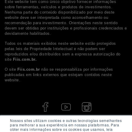
Este website tem como único objetivo fornecer informações
sobre ferramentas, veículos e produtos de investimentos.
Nenhuma parte do conteúdo disponibilizado por meio deste
website deve ser interpretada como aconselhamento ou
recomendação para investimento. Orientações neste sentido
devem ser obtidas por instituições e profissionais credenciados e
devidamente habilitados.
Todos os materiais exibidos neste website estão protegidos
pelas leis de Propriedade Intelectual e não podem ser
reproduzidos e/ou distribuídos sem a expressa autorização do
site
Fiis.com.br.
O site
Fiis.com.br
não se responsabiliza por informações
publicadas em links externos que estejam contidos neste
website.
Nossos sites utilizam cookies e outras tecnologias semelhantes
para melhorar a sua experiência em nossas plataformas. Para
obter mais informações sobre os cookies que usamos, leia