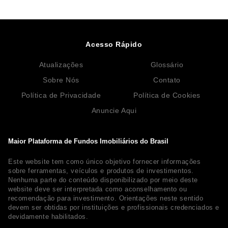
Acesso Rápido
Atualizações
Glossário
Sobre Nós
Contato
Política de Privacidade
Política de Cookies
Anuncie Aqui
Maior Plataforma de Fundos Imobiliários do Brasil
Este website tem como único objetivo fornecer informações
sobre ferramentas, veículos e produtos de investimentos.
Nenhuma parte do conteúdo disponibilizado por meio deste
website deve ser interpretada como aconselhamento ou
recomendação para investimento. Orientações neste sentido
devem ser obtidas por instituições e profissionais credenciados e
devidamente habilitados.