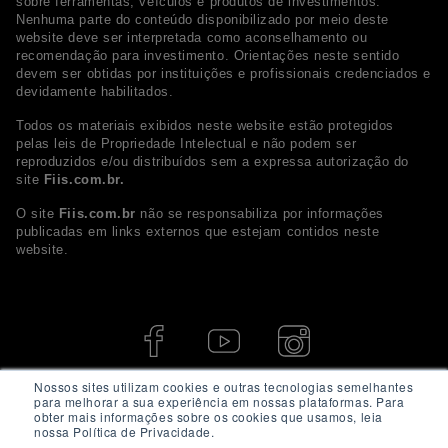
sobre ferramentas, veículos e produtos de investimentos.
Nenhuma parte do conteúdo disponibilizado por meio deste
website deve ser interpretada como aconselhamento ou
recomendação para investimento. Orientações neste sentido
devem ser obtidas por instituições e profissionais credenciados e
devidamente habilitados.
Todos os materiais exibidos neste website estão protegidos
pelas leis de Propriedade Intelectual e não podem ser
reproduzidos e/ou distribuídos sem a expressa autorização do
site
Fiis.com.br.
O site
Fiis.com.br
não se responsabiliza por informações
publicadas em links externos que estejam contidos neste
website.
Nossos sites utilizam cookies e outras tecnologias semelhantes
para melhorar a sua experiência em nossas plataformas. Para
obter mais informações sobre os cookies que usamos, leia
nossa Política de Privacidade.