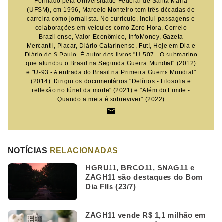
Formado pela Universidade Federal de Santa Maria
(UFSM), em 1996, Marcelo Monteiro tem três décadas de
carreira como jornalista. No currículo, inclui passagens e
colaborações em veículos como Zero Hora, Correio
Braziliense, Valor Econômico, InfoMoney, Gazeta
Mercantil, Placar, Diário Catarinense, Fut!, Hoje em Dia e
Diário de S.Paulo. É autor dos livros "U-507 - O submarino
que afundou o Brasil na Segunda Guerra Mundial" (2012)
e "U-93 - A entrada do Brasil na Primeira Guerra Mundial"
(2014). Dirigiu os documentários "Delírios - Filosofia e
reflexão no túnel da morte" (2021) e "Além do Limite -
Quando a meta é sobreviver" (2022)
NOTÍCIAS
RELACIONADAS
HGRU11, BRCO11, SNAG11 e
ZAGH11 são destaques do Bom
Dia FIIs (23/7)
ZAGH11 vende R$ 1,1 milhão em