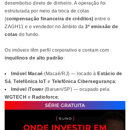
desembolso direto de dinheiro. A operação foi
estruturada por meio da troca de cotas
(
compensação financeira de créditos)
entre o
ZAGH11 e o vendedor no âmbito da
3ª emissão de
cotas
do fundo.
Os imóveis têm perfil corporativo e contam com
inquilinos de alto padrão
:
Imóvel Macaé
(Macaé/RJ) — locado à
Estácio de
Sá
,
Telefônica IoT
e
Telefônica Cibersegurança
;
Imóvel iTower
(Barueri/SP) — ocupado pela
WGTECH
e
Radioforce
;