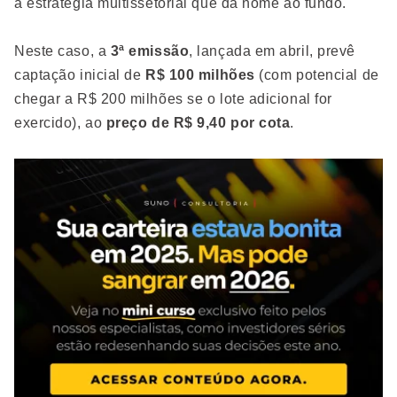
a estratégia multissetorial que dá nome ao fundo.
Neste caso, a
3ª emissão
, lançada em abril, prevê
captação inicial de
R$ 100 milhões
(com potencial de
chegar a R$ 200 milhões se o lote adicional for
exercido), ao
preço de R$ 9,40 por cota
.