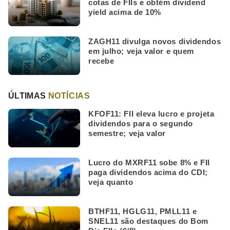
cotas de FIIs e obtém dividend
yield acima de 10%
ZAGH11 divulga novos dividendos
em julho; veja valor e quem
recebe
ÚLTIMAS
NOTÍCIAS
KFOF11: FII eleva lucro e projeta
dividendos para o segundo
semestre; veja valor
Lucro do MXRF11 sobe 8% e FII
paga dividendos acima do CDI;
veja quanto
BTHF11, HGLG11, PMLL11 e
SNEL11 são destaques do Bom