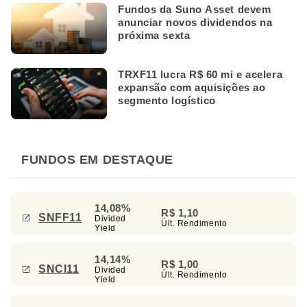
Fundos da Suno Asset devem
anunciar novos dividendos na
próxima sexta
TRXF11 lucra R$ 60 mi e acelera
expansão com aquisições ao
segmento logístico
FUNDOS EM DESTAQUE
14,08%
R$ 1,10
SNFF11
Divided
Últ. Rendimento
Yield
14,14%
R$ 1,00
SNCI11
Divided
Últ. Rendimento
Yield