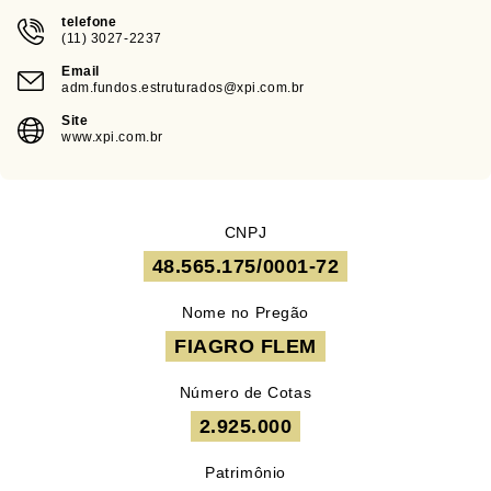
telefone
(11) 3027-2237
Email
adm.fundos.estruturados@xpi.com.br
Site
www.xpi.com.br
CNPJ
48.565.175/0001-72
Nome no Pregão
FIAGRO FLEM
Número de Cotas
2.925.000
Patrimônio