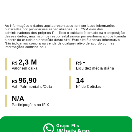
As informações e dados aqui apresentados tem por base informações
publicadas por publicações especializadas, B3, CVM e/ou dos
administradores dos próprios FII. Todo o cuidado é tomado na transposição
desses dados, mas não nos responsabilizamos por nenhuma atitude tomada
a partir do estudo do conteúdo deste site. Este site é apenas informativo.
Não indicamos compra ou venda de qualquer ativo de acordo com as
informações contidas aqui.
2,3 M
-
R$
R$
Valor em caixa
Liquidez média diária
96,90
14
R$
Val. Patrimonial p/Cota
N° de Cotistas
N/A
Participações no IFIX
WhatsApp