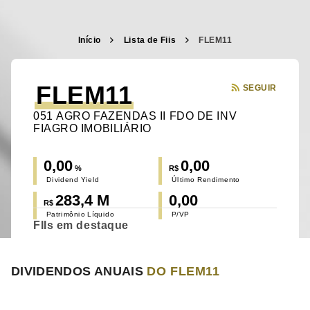
Início
Lista de Fiis
FLEM11
FLEM11
SEGUIR
051 AGRO FAZENDAS II FDO DE INV
FIAGRO IMOBILIÁRIO
0,00
0,00
%
R$
Dividend Yield
Último Rendimento
283,4 M
0,00
R$
Patrimônio Líquido
P/VP
FIIs em destaque
DIVIDENDOS ANUAIS
DO FLEM11